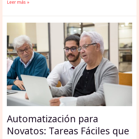
Leer más »
Automatización
para
Novatos:
Tareas
Fáciles
que
Puedes
Automatizar
sin
Saber
Programar
Automatización para
Novatos: Tareas Fáciles que