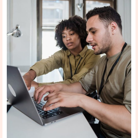
y
Trucos
para
Ser
Más
Eficiente