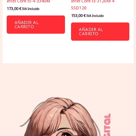
Intel Core i5-4-3340M
Intel Core i3-3120M 4
SSD120
173,00
€
IVA Incluido
153,00
€
IVA Incluido
AÑADIR AL
CARRITO
AÑADIR AL
CARRITO