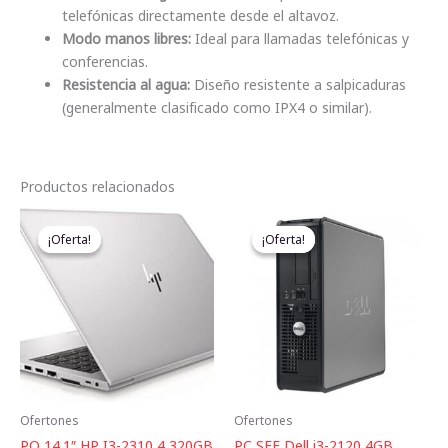
telefónicas directamente desde el altavoz.
Modo manos libres:
Ideal para llamadas telefónicas y
conferencias.
Resistencia al agua:
Diseño resistente a salpicaduras
(generalmente clasificado como IPX4 o similar).
Productos relacionados
El
El
El
El
precio
precio
precio
precio
¡Oferta!
¡Oferta!
¡Oferta!
¡Oferta!
original
actual
original
actual
era:
es:
era:
es:
190,00 €.
114,00 €.
94,00 €.
2,00 €.
Ofertones
Ofertones
PO 14.1″ HP I3-2310 4 320GB
PC SFF Dell i3-2120 4GB