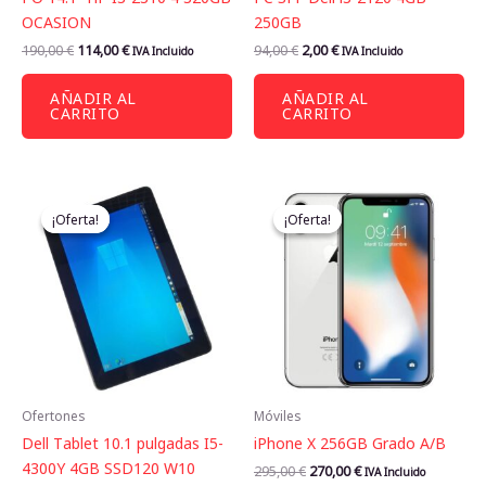
OCASION
250GB
190,00
€
114,00
€
94,00
€
2,00
€
IVA Incluido
IVA Incluido
AÑADIR AL
AÑADIR AL
CARRITO
CARRITO
El
El
El
El
precio
precio
precio
precio
¡Oferta!
¡Oferta!
¡Oferta!
¡Oferta!
original
actual
original
actual
era:
es:
era:
es:
205,00 €.
192,00 €.
295,00 €.
270,00 €.
Ofertones
Móviles
Dell Tablet 10.1 pulgadas I5-
iPhone X 256GB Grado A/B
4300Y 4GB SSD120 W10
295,00
€
270,00
€
IVA Incluido